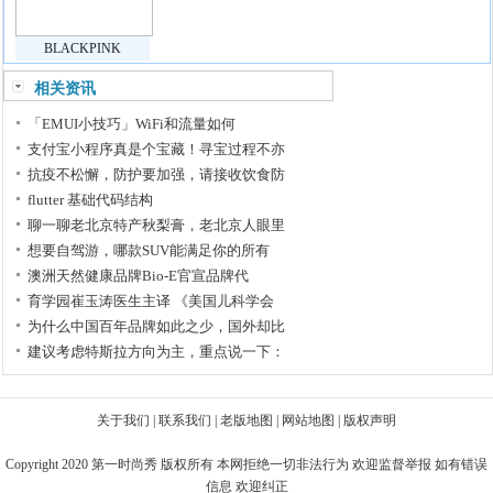
BLACKPINK
相关资讯
「EMUI小技巧」WiFi和流量如何
支付宝小程序真是个宝藏！寻宝过程不亦
抗疫不松懈，防护要加强，请接收饮食防
flutter 基础代码结构
聊一聊老北京特产秋梨膏，老北京人眼里
想要自驾游，哪款SUV能满足你的所有
澳洲天然健康品牌Bio-E官宣品牌代
育学园崔玉涛医生主译 《美国儿科学会
为什么中国百年品牌如此之少，国外却比
建议考虑特斯拉方向为主，重点说一下：
关于我们
|
联系我们
|
老版地图
|
网站地图
|
版权声明
Copyright 2020
第一时尚秀
版权所有 本网拒绝一切非法行为 欢迎监督举报 如有错误
信息 欢迎纠正