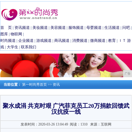
首 页
|
资讯频道
|
美妆频道
|
美容频道
|
服饰频道
|
母婴频道
|
生活频道
|
问吧
|
图库
|
物联网
|
时尚频道
|
企业频道
|
游戏频道
|
商讯频道
|
消费频道
|
微商频道
|
教育
|
ＩＴ
游
戏
|
大学生
|
联系我们
广告
当前位置：
第一时尚秀首页
>>
资讯
聚水成涓 共克时艰 广汽菲克员工20万捐款回馈武
汉抗疫一线
发表时间：2020-03-26 13:04:49
阅读：1310
来源：互联网