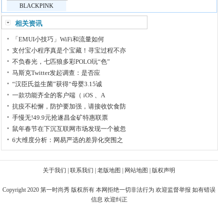
BLACKPINK
相关资讯
「EMUI小技巧」WiFi和流量如何
支付宝小程序真是个宝藏！寻宝过程不亦
不负春光，七匹狼多彩POLO玩“色”
马斯克Twitter发起调查：是否应
“汉臣氏益生菌”获得“母婴3.15诚
一款功能齐全的客户端（ iOS 、A
抗疫不松懈，防护要加强，请接收饮食防
手慢无!49.9元抢遂昌金矿特惠联票
鼠年春节在下沉互联网市场发现一个被忽
6大维度分析：网易严选的差异化突围之
关于我们
|
联系我们
|
老版地图
|
网站地图
|
版权声明
Copyright 2020
第一时尚秀
版权所有 本网拒绝一切非法行为 欢迎监督举报 如有错误
信息 欢迎纠正