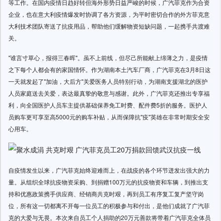
等工作。在国内疫情日趋好转但海外形势日益严峻的时候，广汽菲克作为合资
企业，也在意大利疫情爆发时协调了各方资源，为平时密切合作的外方菲克意
大利技术团队寄送了抗疫用品，帮助他们缓解物资短缺问题，一起携手共渡难
关。
"谁言寸草心，报得三春晖"。虽不上前线，但尽己所能献上绵薄之力，是疫情
之下每个人都会有的家国情怀。作为湖南本土汽车厂商，广汽菲克在3月8日这
一天就发起了"加油，大后方"关爱医务人员特别行动，为湖南支援湖北的医护
人员家庭送去关爱，表达最真挚的敬意与感谢。此外，广汽菲克还推出专享福
利，向全国医护人员车主提供基础保养免工时费、配件费5折的服务。医护人
员购车更可享至高5000元的购车补贴，从而保障抗"疫"英雄在非常时期安全安
心用车。
自疫情发生以来，广汽菲克始终迎难而上，在战疫的各个环节迸发出强大的力
量。从组织全球抗疫物资采购、到捐赠100万元的抗疫物资和车辆，到推出支
持和优惠政策携手供应商、经销商共克时艰，再到员工有序复工复产坚守岗
位，所有这一切都离不开每一位员工的积极参与和付出，是他们成就了广汽菲
克的大爱与无畏。本次来自员工个人捐助的20万元善款将带着广汽菲克全体员