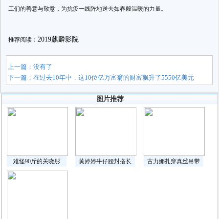
工们的善意与敬意，为抗疫一线阵地送去如春般温暖的力量。
2019麒麟影院
推荐阅读：
上一篇：没有了
下一篇：
在过去10年中，这10位亿万富翁的财富飙升了5550亿美元
图片推荐
难怪90斤的关晓彤
黄婷婷牛仔腰封搭长
古力娜扎穿真丝吊带