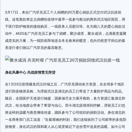
3月17日，来自广汽菲克员工个人捐赠的20万爱心捐款正式交付武汉抗疫前
线。这笔善款将定点捐赠给疫情中最早一批参与救治的两所武汉地区医院，用
于医疗防护物资的接续购买，一线医务人员慰问等。在为期八天的爱心捐款活
动中，4633名广汽菲克员工参与了捐赠，聚沙成塔，聚水成涓，点滴善意凝聚
成坚实的力量，为一线防疫阵地送去冬去春来的暖意，也向仍然坚守岗位的最
美逆行者们致以广汽菲克的最高敬意。
身处风暴中心 共战疫情责无旁贷
在1月23日疫情爆发武汉封城之后，广汽菲克调动各方资源，在全球多个地区
进行防疫物资采购，为滞留武汉及湖北的员工们寄送了大量防护用品与药品。
随后，全国医护天使逆行驰援，国家倾尽全力展开救助，各方资源汇集湖北和
武汉，给当地群众带来了希望与信心。而今湖北疫情得到纾解，滞留员工们也
将这样的温暖与善意继续传递，踊跃参与了公司组织的捐助活动。身在湖北的
一名商务部门员工说道："在最艰难的时刻，我们连续收到了公司邮寄的多批防
疫物资，身在武汉的我和家人从心底里铭记下这份雪中送炭的温暖。如今公司