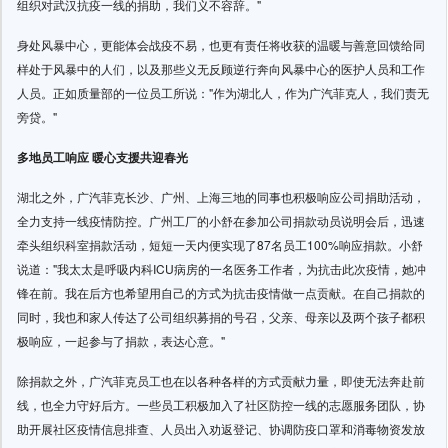
组织对武汉抗疫一线的捐助，我们义不容辞。"
身处风暴中心，更能体会战疫不易，也更有责任将收获的温暖与善意回馈给同
样处于风暴中的人们，以及那些义无反顾逆行奔向风暴中心的医护人员和工作
人员。正如质量部的一位员工所说："作为湖北人，作为广汽菲克人，我们责无
旁贷。"
多地员工响应 暖心支援共迎春光
湖北之外，广汽菲克长沙、广州、上海三地的同事也积极响应公司捐助活动，
全力支持一线疫情防控。广州工厂的小舒在参加公司捐款动员说明会后，迅速
牵头组织科室捐款活动，短短一天内便实现了87名员工100%响应捐款。小舒
说道："我太太是呼吸内科ICU病房的一名医务工作者，为抗击此次疫情，她冲
锋在前。我在后方也希望用自己的方式为抗击疫情做一点贡献。在自己捐款的
同时，我也和家人传达了公司组织募捐的号召，父亲、母亲以及两个孩子都积
极响应，一起参与了捐款，表达心意。"
除捐款之外，广汽菲克员工也在以各种各样的方式贡献力量，即使无法奔赴前
线，也全力守好后方。一些员工积极加入了社区防控一线的志愿服务团队，协
助开展社区疫情信息排查、人员出入劝返登记、协调防疫口罩和消毒物资发放