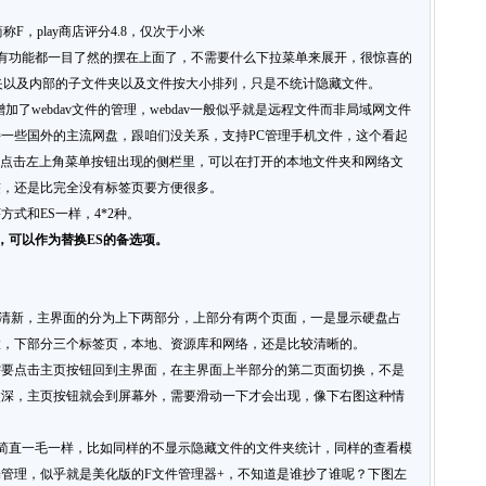
F，play商店评分4.8，仅次于小米
有功能都一目了然的摆在上面了，不需要什么下拉菜单来展开，很惊喜的
夹以及内部的子文件夹以及文件按大小排列，只是不统计隐藏文件。
增加了webdav文件的管理，webdav一般似乎就是远程文件而非局域网文件
一些国外的主流网盘，跟咱们没关系，支持PC管理手机文件，这个看起
在点击左上角菜单按钮出现的侧栏里，可以在打开的本地文件夹和网络文
签，还是比完全没有标签页要方便很多。
式和ES一样，4*2种。
，可以作为替换ES的备选项。
言，比较小清新，主界面的分为上下两部分，上部分有两个页面，一是显示硬盘占
置，下部分三个标签页，本地、资源库和网络，还是比较清晰的。
需要点击主页按钮回到主界面，在主界面上半部分的第二页面切换，不是
太深，主页按钮就会到屏幕外，需要滑动一下才会出现，像下右图这种情
+简直一毛一样，比如同样的不显示隐藏文件的文件夹统计，同样的查看模
pc端管理，似乎就是美化版的F文件管理器+，不知道是谁抄了谁呢？下图左