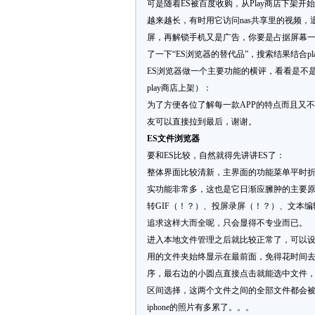
可是随着ES被百度收购，从Play商店下架
越来越长，有时用它访问nas共享里的视频
屏，再解锁手机又是广告，你要是占据屏幕
了一下“ES浏览器的替代品”，搜索结果结合
ES浏览器做一个主要功能的横评，看看是不是
play商店上架）：
为了方便各位了解每一款APP的特点而且又
友可以直接拉到最后，谢谢。​
ES文件浏览器
要和ES比较，自然就得先讲讲ES了：
整体界面比较清新，主界面的功能菜单平时折
实功能非常多，这也是它日渐应臃肿的主要原
转GIF（！？）、投屏录屏（！？）、文本
追求这样大而全呢，只会显得不专业而已。
进入本地文件管理之后就比较正常了，可以
用的文件夹始终显示在最前面，免得花时间
序，最右边的小圆点直接点击就能选中文件
区间选择，这两个文件之间的全部文件都会
iphone的照片有多累了。。。