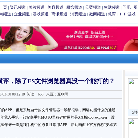
 页
|
资讯频道
|
美妆频道
|
美容频道
|
服饰频道
|
母婴频道
|
生活频道
|
问吧
|
图
尚频道
|
企业频道
|
游戏频道
|
商讯频道
|
消费频道
|
微商频道
|
教育
|
ＩＴ
游戏
横评，除了ES文件浏览器真没一个能打的？
3-30 08:12:19
阅读：665
来源：互联网
开的APP，但是系统自带的文件管理器一般都很弱，网络功能什么的通通
难
入手第一部安卓手机MOTO里程碑时用的是XX版Root explorer，没
这些年来一直是我手机中的必备且常用APP，启动画面上官方自称“安卓第
。