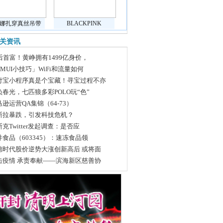
娜扎穿真丝吊带
BLACKPINK
关资讯
0后首富！黄峥拥有1499亿身价，
MUI小技巧」WiFi和流量如何
付宝小程序真是个宝藏！寻宝过程不亦
负春光，七匹狼多彩POLO玩“色”
逊运营QA集锦（64-73）
斯拉暴跌，引发科技危机？
克Twitter发起调查：是否应
井食品（603345）：速冻食品领
德时代股价逆势大涨创新高后 或将面
击疫情 承责奉献——滨海新区慈善协