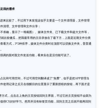
满足我的需求
以拿进来比较了，不过用下来发现这似乎主要是一个文件清理器，文件管理
文件清理、文件管理和文件分享：
（不准确，显示了一堆截图）、媒体文件夹、已下载文件和超大文件等，
理就比较傻瓜，把我最常用的主目录放在了最下方，上面是近期文件分类
查看方式，3*2种排序，媒体文件分类时在顶部可以切换文件夹，普普通
了。
有强调的面对面文件发送功能，看来实在是没功能可说了。
占比和可用空间，不过可用空间翻译成了“免费”，似乎是把APP管理当
软件使用记录之后又在很醒目的位置显示了重新授权的按钮，再下面才是
。
排序方式，点击左上角的主页按钮回到主界面，不过它的主页按钮不会因为
值得CX好好学习。然而并没有标签页功能，回到主页之后就不能再回到