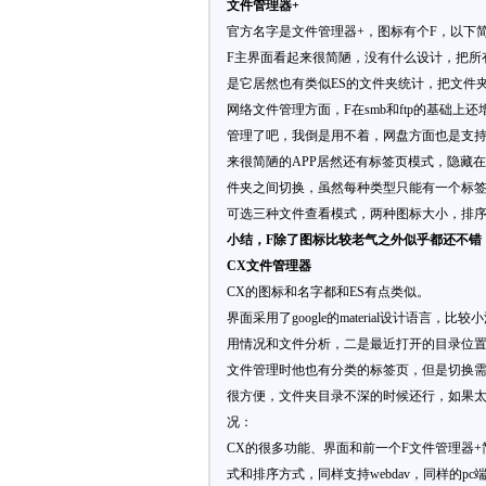
文件管理器+
官方名字是文件管理器+，图标有个F，以下简称
F主界面看起来很简陋，没有什么设计，把所
是它居然也有类似ES的文件夹统计，把文件
网络文件管理方面，F在smb和ftp的基础上还
管理了吧，我倒是用不着，网盘方面也是支持
来很简陋的APP居然还有标签页模式，隐藏
件夹之间切换，虽然每种类型只能有一个标
可选三种文件查看模式，两种图标大小，排序方
小结，F除了图标比较老气之外似乎都还不错
CX文件管理器
CX的图标和名字都和ES有点类似。
界面采用了google的material设计语
用情况和文件分析，二是最近打开的目录位
文件管理时他也有分类的标签页，但是切换
很方便，文件夹目录不深的时候还行，如果
况：
CX的很多功能、界面和前一个F文件管理器
式和排序方式，同样支持webdav，同样的