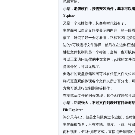
也很方便。
小结，老牌软件，按需安装插件，基本可以满足
X-plore
又是一个老牌软件，从塞班时代就有了。
主界面可以自定义想要显示的内容，第一眼
蒙了，研究了好一会才看懂，它和TC有点类
边的√可以进行文件选择，然后在左边侧栏选
键把文件复制到另一个标签，当然，也可以
可以正常访问ftp里的中文文件，pc端的文件
是国外的，可以无视了。
侧边栏的硬盘存储区图可以在任意文件夹位置
样式更直观的体现各个文件夹所占百分比，
方块可以进行复制删除等操作：
在测试rar文件的时候发现，这个APP居然
小结，功能强大，不过文件列表只有目录树
File Explorer
评分只有4.2，但是之前限免过专业版，当
主界面很简单，只有本地、照片、下载、收
两种视图，4*2种排序方式，直接点击顶部