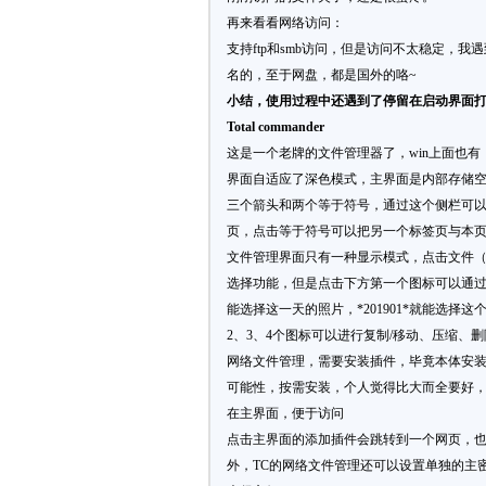
再来看看网络访问：
支持ftp和smb访问，但是访问不太稳定，我
名的，至于网盘，都是国外的咯~
小结，使用过程中还遇到了停留在启动界面
Total commander
这是一个老牌的文件管理器了，win上面也有
界面自适应了深色模式，主界面是内部存储
三个箭头和两个等于符号，通过这个侧栏可
页，点击等于符号可以把另一个标签页与本
文件管理界面只有一种显示模式，点击文件
选择功能，但是点击下方第一个图标可以通过文
能选择这一天的照片，*201901*就能选
2、3、4个图标可以进行复制/移动、压缩、
网络文件管理，需要安装插件，毕竟本体安装
可能性，按需安装，个人觉得比大而全要好，我就
在主界面，便于访问
点击主界面的添加插件会跳转到一个网页，也可以直接在
外，TC的网络文件管理还可以设置单独的主