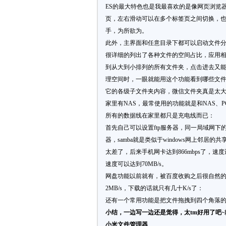
ES的最大特色也是我最喜欢的是像网页浏览
页，左右滑动可以在多个标签页之间切换，
手，为所欲为。
此外，主界面和任意目录下都可以启动文件
很详细的列出了各种文件的空间占比，应用
到从大到小排列的所有文件夹，点击进去又
理空间时，一眼就能用这个功能看到哪些文
它的各级子文件夹内容，微信文件夹真是太
家里有NAS，最常使用的功能就是和NAS、
所有的数据线在家里都只是充电线而已：
首先自己可以设置ftp服务器，同一局域网下的
器，samba就是类似于windows网上邻居的共
太差了，后来手机网卡达到866mbps了，速
速度可以达到70MB/s。
网盘功能以前就有，被百度收购之后很自然
2MB/s，下载的话就只有几十K/s了：
还有一个常用功能是把文件拖拽到四个角落
小结，一边写一边还是觉得，太tm好用了吧~
小米文件管理器