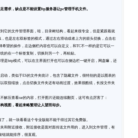
需求，缺点是不能设置ftp服务器让pc管理手机文件。
看到它的文件管理界面，哇，目录树结构，看起来很专业，但是紧跟着就
似，也是左右双标签的模式，通过左右滑动或者上方的箭头切换，点击右
择希望的操作，左边侧栏内容也可以自定义，和TC不一样的是它可以一
传统的在一个标签复制，切换到另一个，再粘贴。
管理是http模式，可以在主界面打开也可以在侧边栏一键开启，网盘嘛，还
启动，类似于ES的文件夹统计，包含了隐藏文件，很特别的是以图表的
可以双指缩放，点击切换文件夹还有动画过渡，效果很酷炫，长按文件夹
可以不解压查看rar的内容，打开图片还能连续翻页，这可有点厉害了：
结构视图，看起来略繁琐让人望而却步。
时领了，就一块看看这个专业版能不能干得过其它免费版。
藏夹和附近接收，附近接收是面对面传送文件用的，进入到文件管理，有
的按钮就能排序，很直观。