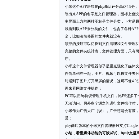
小米这个APP居然在play商店评分高达4.9
装出来APP的名字是文件管理器，图标上也没
主界面上方的两排图标是文件分类，下方是最
以看到以APP来分类的文件，包含了各种A
全，比如泼辣修图的文件夹就没有。
顶部的按钮可以切换到文件清理和文件管理功
完整的文件夹统计表，文件管理方面，只有
序。
小米这个文件管理器似乎是重点强化了媒体
件简单列在一起，图片、视频可以按文件夹
时遇到了图片打开黑屏的情况，这可不像4.9分
再来看网络文件操作：
PC可以用ftp协议管理手机文件，比ES还多了
无法访问。另外多个源之间进行文件操作时
小米作为广告大厂（误），广告还是会有滴
受：
play商店版本的小米文件管理器只支持Google
小结，看重媒体功能的可以试试，ftp中文乱