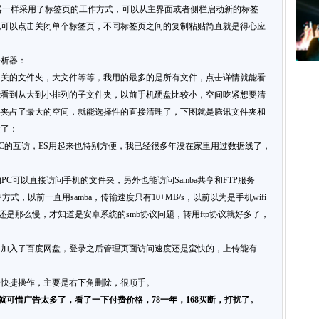
器一样采用了标签页的工作方式，可以从主界面或者侧栏启动新的标签
也可以点击关闭单个标签页，不同标签页之间的复制粘贴简直就是得心应
分析器：
相关的文件夹，大文件等等，我用的最多的是所有文件，点击详情就能看
能看到从大到小排列的子文件夹，以前手机硬盘比较小，空间吃紧想要清
件夹占了最大的空间，就能选择性的直接清理了，下图就是腾讯文件夹和
大了：
PC的互访，ES用起来也特别方便，我已经很多年没在家里用过数据线了，
PC可以直接访问手机的文件夹，另外也能访问Samba共享和FTP服务
享方式，以前一直用samba，传输速度只有10+MB/s，以前以为是手机wifi
度还是那么慢，才知道是安卓系统的smb协议问题，转用ftp协议就好多了，
的加入了百度网盘，登录之后管理页面访问速度还是蛮快的，上传能有
的快捷操作，主要是右下角删除，很顺手。
就可惜广告太多了，看了一下付费价格，78一年，168买断，打扰了。