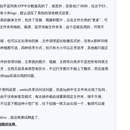
分，似乎是同类APP中分数最高的了，很意外，安装包17.8MB，仅次于ES，
有小米logo，默认适应了系统的深色模式设置。
新的媒体文件，包含了音频、视频和图片，点击文件分类的“更多”，可
PP文件夹和相机、截屏、蓝牙传输文件夹等，这个还挺实用的，可惜不
能，也可以左右滑动切换，文件清理是比较傻瓜式的，没有es那样详细
两种视图可选，四种排序方式，但只有大小可以正序逆序，其他都只能正
文件的管理功能，主界面的图片、视频、文档等分类并不是把所有同类文
分开，文档又按具体类型有区分，不过打开图片不能上下翻页，而且使用
的app应该出现的问题。
个密码设置，samba共享访问没问题，但是ftp的中文文件夹出现了乱码，
，由于没有标签页模式，每次操作都必须重新指定文件夹，很不方便。
，不过是下图这种小型广告，往下拉隔一阵又会出现一个，勉强可以接
 drive，就没再测试网盘了。
码我没法用。