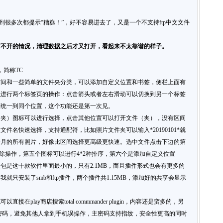
遇到很多次都提示“糟糕！”，好不容易进去了，又是一个不支持ftp中文文件
打不开的情况，清理数据之后才又打开，看起来不太靠谱的样子。
，简称TC
空间和一些简单的文件夹分类，可以添加自定义位置和书签，侧栏上面有
以进行两个标签页的操作：点击箭头或者左右滑动可以切换到另一个标签
页统一到同个位置，这个功能还是第一次见。
（夹）图标可以进行选择，点击其他位置可以打开文件（夹），没有区间
件名快速选择，支持通配符，比如照片文件夹可以输入*20190101*就
择这个月的所有照片，好像比区间选择更高级更快速。选中文件点击下边的第
删除操作，第五个图标可以进行4*2种排序，第六个是添加自定义位置
包是这十款软件里面最小的，只有2.1MB，而且插件形式也会有更多的
只安装了smb和ftp插件，两个插件共1.15MB，添加好的共享会显示
play商店搜索total commmander plugin，内容还是蛮多的，另
密码，避免其他人拿到手机误操作，主密码支持指纹，安全性更高的同时