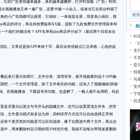
开始，它的广告变得越来越多，体积越来越臃肿，打开时加载（广告）时间
，退出视频播放又来一遍广告，还要卡顿一小会儿，或者当它在前台时锁了
古力
一角的小广告我都可以接受，它倒好，一来就是全屏，简直丧心病狂，搜
play商店的评分，再去掉收费版和XX版，选取了九款免费文件管理器来和
相
一个能打的都没有？APP名单和play商店评分如下（最后两个目前未在
8
「E
不混乱，文章还是按APP来挨个写，最后会有优缺点汇总表格，心急的盆
支
不
亚马
特
叠起来只显示前两行，文件分类、清理等等，展开就能看到这个APP确
马斯
因吧，一个文件管理器，除了文件相关的功能，还加入了视频编辑/拼接/
安
编辑、音视频播放、下载器等等功能，也是醉了，一般人都不会用吧，何必
宁
抗
设置是否显示以英文句号开头的隐藏文件，也可以设置置顶文件夹，把常
去找，文件显示模式有多达九种，四种排序方式也可以自由选择正序倒
，还有个更厉害的功能是可以区间选择，像下右图选中两个文件，再点击
被选中，用来删除特定日期的照片特别方便。我就不说每次帮我老婆删除