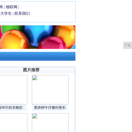
库
|
物联网
|
|
大学生
|
联系我们
广告
图片推荐
怪90斤的关晓彤
黄婷婷牛仔腰封搭长