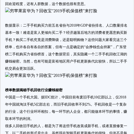
回欢迎程度，还有人群数据，这个数据也很有意思。
数据显示：二手手机购买力前五名省份与2018年GDP省份排名、人口数量排名
基本一致！难道是富人更倾向买二手？经济越落后地方的消费者更愿意购买新
手机？购买二手机究竟是消费降级，还是聪明购物？这些问题大家看完这三个
榜单，也许各自有各自的答案，但有一点是确定的“会挣钱也会持家”，广东登
榜二手机购买力省份榜首，这个数据背后，其实隐藏一个二手手机回收江湖的
赚钱秘密。当然，也有可能是富裕地区用户手机更新换代比较快，所以二手手
机交易会更加活跃。
榜单数据揭秘手机回收行业赚钱秘密
中国是一个手机大国。据IDC统计，中国目前有废旧手机10亿部以上，仅2018
年中国就淘汰手机5亿部左右，而旧手机回收率不到2%。手机回收是一个复杂
的行业，这个行业环环相扣，每一环节的人企业，都只能做本环节的事情，赚
取本环节的利润。
很多人回收旧手机的人，都是为了将这些手机改装成新手机，或者直接修复一
下，以二手机的形式卖出去，虽然现在智能手机更新换代的很快，但并不是每