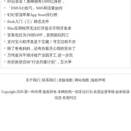
80后首富！黄峥拥有1499亿身价，
「EMUI小技巧」WiFi和流量如何
钉钉登顶苹果App Store排行榜
flask入门（三）静态文件
Mac应用程序无法打开提示不明开发者
安装包仅为1M的APP，居然能玩到三
支付宝小程序真是个宝藏！寻宝过程不亦
除了爸爸妈妈，还有你最关心我的安全了
万纬嘉兴平湖冷链产业园开工 进一步完
欣欣旅游启动“行业共建计划”，五大举
关于我们
|
联系我们
|
老版地图
|
网站地图
|
版权声明
Copyright 2020
第一时尚秀
版权所有 本网拒绝一切非法行为 欢迎监督举报 如有错误
信息 欢迎纠正