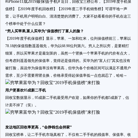
#iPhone11成2019最保值手机#
近日，回收宝三榜公布，【2019年度手机保
值榜】【2019年度手机回收榜】【2019年度二手手机销售榜】可谓平地一声
雷，让手机用户明明白白、清清楚楚的消费了。大家不妨看看你的手机在这三
个榜单中处于什么位置？
“穷人买苹果,富人买华为”保值榜打了富人的脸？
【2019年度手机保值榜】显示，苹果、一加和红米，位列保值榜前三，苹果以
78.18的保值指数遥遥领先，华为以68.90位列第六。穷人之所以穷，是要精打
细算，所以买苹果才是最划算的，虽然一个肾换一个苹果手机的代价有点大，
但考虑到遥遥领先的保值率，觉得还是值得的。买华为的“富人们”其实也没有
被打脸，虽说华为保值率没有苹果高，但华为各个价格区间可以满足不通用户
需求，至少不需要用肾去换，价格承受得起保值率低一点也就忍了，哈哈～
用户更喜欢95成新二手机
回收宝数据显示，95成新二手机最受用户欢迎，如果你的手机都5成新了，估
计卖不掉了（笑）。
发达地区回收率更高，“会挣钱也会持家”
回收宝榜单，让二手手机市场真相了，不仅有二手手机的残值率、保值率、收