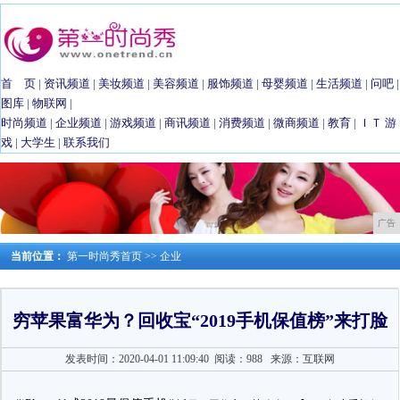
首 页
|
资讯频道
|
美妆频道
|
美容频道
|
服饰频道
|
母婴频道
|
生活频道
|
问吧
|
图库
|
物联网
|
时尚频道
|
企业频道
|
游戏频道
|
商讯频道
|
消费频道
|
微商频道
|
教育
|
ＩＴ
游
戏
|
大学生
|
联系我们
广告
当前位置：
第一时尚秀首页
>>
企业
穷苹果富华为？回收宝“2019手机保值榜”来打脸
发表时间：2020-04-01 11:09:40
阅读：988
来源：互联网