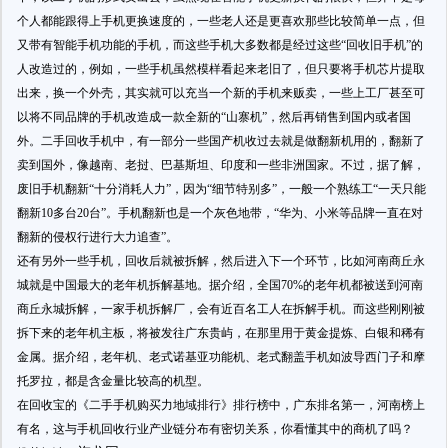
个人都能跟得上手机更换速度的，一些老人还是更喜欢那些比较简单一点，但
又带有智能手机功能的手机，而这些手机大多数都是经过这些“回收旧手机”的
人改造过的，例如，一些手机虽然模样看起来老旧了，但只要将手机芯片提取
出来，换一个外壳，其实就可以充当一个新的手机来贩卖，一些上工厂甚至可
以将不同品牌的手机改造成一款全新的“山寨机”，然后再销售到国内或者国
外。二手回收手机中，有一部分一些国产机收过去就是做翻新机用的，翻新了
卖到国外，像越南、老挝、巴基斯坦、印度和一些非洲国家。不过，据了解，
废旧手机翻新“十分消耗人力”，因为“细节特别多”，一般一个熟练工“一天只能
翻新10多台20台”。手机翻新也是一个灰色地带，“华为、小米等品牌一直在对
翻新的侵权行进行大力追查”。
还有另外一些手机，回收后就被拆解，然后进入下一个环节，比如河南商丘永
城就是中国最大的老年机拆解基地。据介绍，全国70%的老年机都被送到河南
商丘永城拆解，一家手机拆解厂，会有近百名工人在拆解手机。而这些刚刚被
拆下来的老年机主板，将被发往广东贵屿，在那里用于黄金提炼、白银和稀有
金属。据介绍，老年机、老式诺基亚功能机、老式翻盖手机如波导西门子和摩
托罗拉，都是含金量比较高的机型。
在回收宝的《二手手机购买力地域排行》排行榜中，广东排名第一，河南榜上
有名，这与手机回收行业产业链分布有密切关系，你看懂其中的商机了吗？