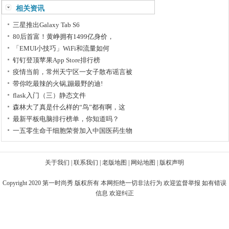
相关资讯
三星推出Galaxy Tab S6
80后首富！黄峥拥有1499亿身价，
「EMUI小技巧」WiFi和流量如何
钉钉登顶苹果App Store排行榜
疫情当前，常州天宁区一女子散布谣言被
带你吃最辣的火锅,蹦最野的迪!
flask入门（三）静态文件
森林大了真是什么样的“鸟”都有啊，这
最新平板电脑排行榜单，你知道吗？
一五零生命干细胞荣誉加入中国医药生物
关于我们
|
联系我们
|
老版地图
|
网站地图
|
版权声明
Copyright 2020
第一时尚秀
版权所有 本网拒绝一切非法行为 欢迎监督举报 如有错误
信息 欢迎纠正