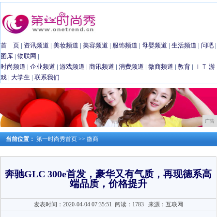
首 页
|
资讯频道
|
美妆频道
|
美容频道
|
服饰频道
|
母婴频道
|
生活频道
|
问吧
|
图库
|
物联网
|
时尚频道
|
企业频道
|
游戏频道
|
商讯频道
|
消费频道
|
微商频道
|
教育
|
ＩＴ
游
戏
|
大学生
|
联系我们
广告
当前位置：
第一时尚秀首页
>>
微商
奔驰GLC 300e首发，豪华又有气质，再现德系高
端品质，价格提升
发表时间：2020-04-04 07:35:51
阅读：1783
来源：互联网