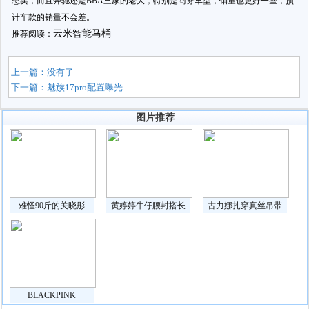
愁卖，而且奔驰还是BBA三家的老大，特别是商务车型，销量也更好一些，预
计车款的销量不会差。
云米智能马桶
推荐阅读：
上一篇：没有了
下一篇：
魅族17pro配置曝光
图片推荐
难怪90斤的关晓彤
黄婷婷牛仔腰封搭长
古力娜扎穿真丝吊带
BLACKPINK