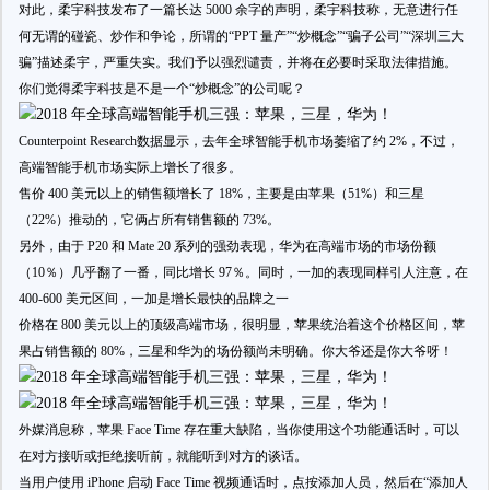
对此，柔宇科技发布了一篇长达 5000 余字的声明，柔宇科技称，无意进行任
何无谓的碰瓷、炒作和争论，所谓的“PPT 量产”“炒概念”“骗子公司”“深圳三大
骗”描述柔宇，严重失实。我们予以强烈谴责，并将在必要时采取法律措施。
你们觉得柔宇科技是不是一个“炒概念”的公司呢？
Counterpoint Research数据显示，去年全球智能手机市场萎缩了约 2%，不过，
高端智能手机市场实际上增长了很多。
售价 400 美元以上的销售额增长了 18%，主要是由苹果（51%）和三星
（22%）推动的，它俩占所有销售额的 73%。
另外，由于 P20 和 Mate 20 系列的强劲表现，华为在高端市场的市场份额
（10％）几乎翻了一番，同比增长 97％。同时，一加的表现同样引人注意，在
400-600 美元区间，一加是增长最快的品牌之一
价格在 800 美元以上的顶级高端市场，很明显，苹果统治着这个价格区间，苹
果占销售额的 80%，三星和华为的场份额尚未明确。你大爷还是你大爷呀！
外媒消息称，苹果 Face Time 存在重大缺陷，当你使用这个功能通话时，可以
在对方接听或拒绝接听前，就能听到对方的谈话。
当用户使用 iPhone 启动 Face Time 视频通话时，点按添加人员，然后在“添加人