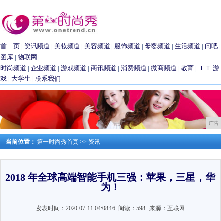
首 页
|
资讯频道
|
美妆频道
|
美容频道
|
服饰频道
|
母婴频道
|
生活频道
|
问吧
|
图库
|
物联网
|
时尚频道
|
企业频道
|
游戏频道
|
商讯频道
|
消费频道
|
微商频道
|
教育
|
ＩＴ
游
戏
|
大学生
|
联系我们
广告
当前位置：
第一时尚秀首页
>>
资讯
2018 年全球高端智能手机三强：苹果，三星，华
为！
发表时间：2020-07-11 04:08:16
阅读：598
来源：互联网