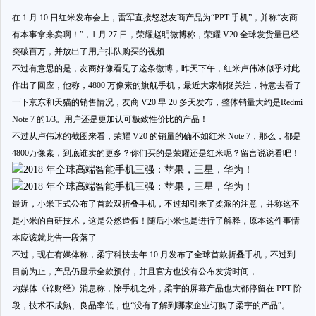
在 1 月 10 日红米发布会上，雷军直接怒怼友商产品为“PPT 手机”，并称“友商
有本事拿来卖啊！”，1 月 27 日，荣耀赵明微博称，荣耀 V20 全球发货量已经
突破百万，并放出了用户排队购买的视频
不过有意思的是，友商好像看见了这条微博，昨天下午，红米卢伟冰似乎对此
作出了回应，他称，4800 万像素的旗舰手机，最近大家都挺关注，特意去看了
一下京东和天猫的销售情况，友商 V20 早 20 多天发布，整体销量大约是Redmi
Note 7 的1/3。用户还是更加认可极致性价比的产品！
不过从卢伟冰的截图来看，荣耀 V20 的销量的确不如红米 Note 7，那么，都是
4800万像素，到底谁卖的更多？你们买的是荣耀还是红米呢？留言说说看吧！
最近，小米正式公布了首款双折叠手机，不过却引来了柔派的注意，并称这不
是小米的自研技术，这是公然造假！随后小米也是进行了解释，原本这件事情
本应该就此告一段落了
不过，现在有媒体称，柔宇科技去年 10 月发布了全球首款折叠手机，不过到
目前为止，产品仍显示全款预付，并且官方也没有公布发货时间，
内媒体《锌财经》消息称，除手机之外，柔宇的屏幕产品也大都停留在 PPT 阶
段，技术不成熟、良品率低，也“没有了解到哪家企业订购了柔宇的产品”。