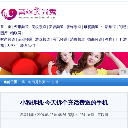
首 页
|
资讯频道
|
美妆频道
|
美容频道
|
服饰频道
|
母婴频道
|
生活频道
|
问吧
|
图库
|
物联网
|
时尚频道
|
企业频道
|
游戏频道
|
商讯频道
|
消费频道
|
微商频道
|
教育
|
ＩＴ
游
戏
|
大学生
|
联系我们
广告
当前位置：
第一时尚秀首页
>>
生活
小雅拆机:今天拆个充话费送的手机
发表时间：2020-08-27 04:08:56
阅读：1074
来源：互联网