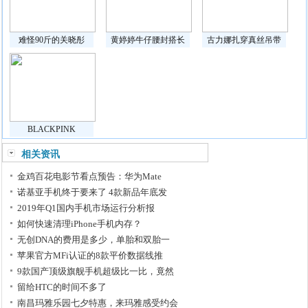
难怪90斤的关晓彤
黄婷婷牛仔腰封搭长
古力娜扎穿真丝吊带
BLACKPINK
相关资讯
金鸡百花电影节看点预告：华为Mate
诺基亚手机终于要来了 4款新品年底发
2019年Q1国内手机市场运行分析报
如何快速清理iPhone手机内存？
无创DNA的费用是多少，单胎和双胎一
苹果官方MFi认证的8款平价数据线推
9款国产顶级旗舰手机超级比一比，竟然
留给HTC的时间不多了
南昌玛雅乐园七夕特惠，来玛雅感受约会