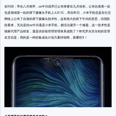
创刊词：早在八月稍早，zte中兴就早已公布将要在九月份初，公布自身第一款
也是领域第一款的屏下摄像头手机上A20 5G，而在昨日，小米手机也是在社交
网络上公布了自身的屏下摄像头技术性，这有很大的抢下中兴的意思，但现阶
段看来，无论是你zte中兴還是小米手机，都没法避开一个难题，这一技术性是
独家代理产品研发，還是供应链管理管理体系成熟了？终究罗永浩当初的至理
名言但是：用的是一样的集成化计划方案经销商，装哪些X！