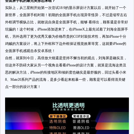
全面屏手机的最完美形态来啦？
实际上，从三星刚开始第一次尝试18:9的显示屏设计方案以后，就开始了一个
新世界，全面屏手机时期！初期的全面屏手机出现异常怪异，不过是缩窄左右
外框调节横纵占比，就敢说自身是全面屏手机，能够 看得出，顾客還是非常好
坑骗的！这个时候，iPhone添加进来了，在iPhoneX上最先试着了刘海全面屏手
机，另外选用了更为优秀又极为价格昂贵的COP封裝技术性，再加iPhone十分
鸡贼的方案设计，将上下外框和下边外框保证视觉效果等宽，这就要iPhone的
全面屏手机感观击杀安卓系统！
自然，就算到今日，高倍放大镜還是坚持不懈当初的观点，刘海屏是确实丑，
但这并不防碍大家从另一个视角去看看iPhone的设计方案，就算是流海这类丑
恶的解决方法，iPhone的衔接地区和倾斜度也确实是最舒服的，回过头看小米
8、Mate20系列产品的流海，是多少看起来粗暴一些，顾客是可以看得清关键
点一部分的设计方案！