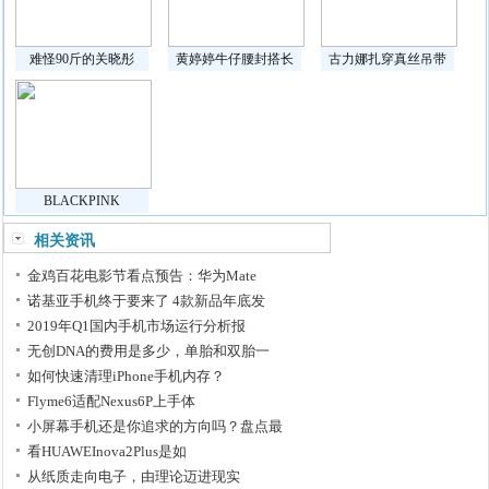
难怪90斤的关晓彤
黄婷婷牛仔腰封搭长
古力娜扎穿真丝吊带
BLACKPINK
相关资讯
金鸡百花电影节看点预告：华为Mate
诺基亚手机终于要来了 4款新品年底发
2019年Q1国内手机市场运行分析报
无创DNA的费用是多少，单胎和双胎一
如何快速清理iPhone手机内存？
Flyme6适配Nexus6P上手体
小屏幕手机还是你追求的方向吗？盘点最
看HUAWEInova2Plus是如
从纸质走向电子，由理论迈进现实