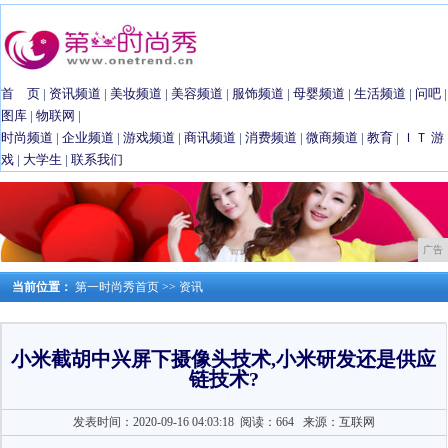
首 页
|
资讯频道
|
美妆频道
|
美容频道
|
服饰频道
|
母婴频道
|
生活频道
|
问吧
|
图库
|
物联网
|
时尚频道
|
企业频道
|
游戏频道
|
商讯频道
|
消费频道
|
微商频道
|
教育
|
ＩＴ
游
戏
|
大学生
|
联系我们
广告
当前位置：
第一时尚秀首页
>>
资讯
小米截胡中兴屏下摄像头技术,小米研发还是供应
链技术?
发表时间：2020-09-16 04:03:18
阅读：664
来源：互联网