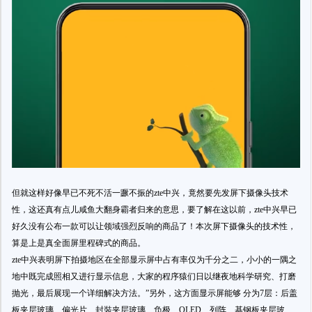
但就这样好像早已不死不活一蹶不振的zte中兴，竟然要先发屏下摄像头技术
性，这还真有点儿咸鱼大翻身霸者归来的意思，要了解在这以前，zte中兴早已
好久没有公布一款可以让领域强烈反响的商品了！本次屏下摄像头的技术性，
算是上是真全面屏里程碑式的商品。
zte中兴表明屏下拍摄地区在全部显示屏中占有率仅为千分之二，小小的一隅之
地中既完成照相又进行显示信息，大家的程序猿们日以继夜地科学研究、打磨
抛光，最后展现一个详细解决方法。”另外，这方面显示屏能够 分为7层：后盖
板夹层玻璃、偏光片、封裝夹层玻璃、负极、OLED、列阵、基钢板夹层玻