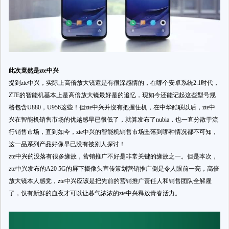
此次竟然是zte中兴
提到zte中兴，实际上高倍放大镜還是有很深感情的，在哪个安卓系统2.1时代，
ZTE的智能机基本上是高倍放大镜最好是的追忆，现如今还能记起这些型号规
格包含U880，U956这些！但zte中兴并沒有把握住机，在中华酷联以后，zte中
兴在智能机销售市场的优越感早已很低了，就算发布了nubia，也一直分散于流
行销售市场，直到如今，zte中兴的智能机销售市场坠落到哪种情况都不可知，
这一品系列产品好像早已没有被别人探讨！
zte中兴的没落有很多缘故，营销推广不好是非常关键的缘故之一。但是本次，
zte中兴发布的A20 5G的屏下摄像头宣传策划营销推广倒是令人眼前一亮，高倍
放大镜本人感觉，zte中兴应该是把先前的营销推广责任人和销售团队全解雇
了，仅有新鮮的血夜才可以让暮气浓浓的zte中兴释放青春活力。