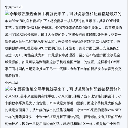
华为mate 20
华为Mate 20的各种配置如下：将会配备一块6.5英寸的显示屏，具备COF封装
工艺，有着FHD+级别的分辨率。4000万像素的IMX600主摄像头，后置双摄均
采用了IMX380传感器。最让人兴奋的是，它将会搭载麒麟980处理器，这是一
款是采用台积电的7纳米制程工艺，并会整合寒武纪科技的第二代AI技术，搭
载的麒麟980处理器在GPU方面的升级十分显著，跑分方面已爆出安兔兔跑分
超过35万+，可能会成为新一代最强安卓处理器，至少在AI智能方面应该是全
球最强的。如果可以达到预期这款手机稳坐国产第一的位置。这样看来OV两
家厂商将国内市场竞争推向了另一个高潮，今年下半年的新品发布会肯定会充
满着惊喜。
小米mix3
小米MIX3是小米主要的高端手机，小米8因此使用了当下比较热门的设计，小
米的数字系列是为了出货量，MIX就是为撑着门面的，而这个手机最大的亮点
的就是全面屏了，从外媒的放出的渲染视频看，小米mix3采用的是和vivo NEX
一样的升降摄像头，小米mix3搭载是屏下指纹识别，很遗憾的没有搭载的3D结
构光技术，因为一旦使用结构光的话，就必须和find X一样，但是这个小米目