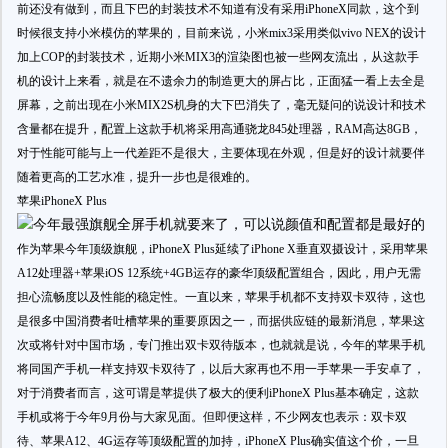
前还没有做到，而且下巴的封装技术不知道有没有采用iPhoneX同款，这个到
时候很支持小米模仿的苹果的，目前来说，小米mix3采用类似vivo NEX的设计
加上COP的封装技术，近期小米MIX3的渲染图也被一些网友流出，从这款手
机的设计上来看，就是在不遗余力的制造更大的屏占比，正面猛一看上去全是
屏幕，之前出现在小米MIX2S机身的大下巴消失了，毫无疑问的说设计和技术
含量都在提升，配置上这款手机将采用高通骁龙845处理器，RAM高达8GB，
对于性能可能与上一代差距不是很大，主要体现在外观，但是好的设计就要伴
随着更高的工艺水准，提升一步也是很难的。
苹果iPhoneX Plus
作为苹果今年顶级旗舰，iPhoneX Plus延续了iPhone X垂直双摄设计，采用苹果
A12处理器+苹果iOS 12系统+4GB运存的豪华顶级配置组合，因此，用户无需
担心流畅度以及性能的稳定性。一直以来，苹果手机都不支持双卡双待，这也
是很多中国消费者吐槽苹果的重要原因之一，而据供应链的最新消息，苹果这
次或将针对中国市场，专门推出双卡双待版本，也就就是说，今年的苹果手机
将同国产手机一样支持双卡双待了，以后大家再也不用一手苹果一手安卓了，
对于消费者而言，这可谓是苹提供了极大的便利iPhoneX Plus基本确定，这款
手机或将于今年9月份与大家见面。但即便这样，不少网友也表示：双卡双
待、苹果A12、4G运存等顶级配置的加持，iPhoneX Plus确实值这个价，一旦