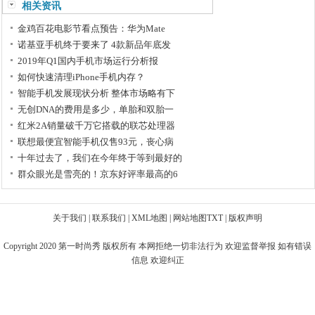
相关资讯
金鸡百花电影节看点预告：华为Mate
诺基亚手机终于要来了 4款新品年底发
2019年Q1国内手机市场运行分析报
如何快速清理iPhone手机内存？
智能手机发展现状分析 整体市场略有下
无创DNA的费用是多少，单胎和双胎一
红米2A销量破千万它搭载的联芯处理器
联想最便宜智能手机仅售93元，丧心病
十年过去了，我们在今年终于等到最好的
群众眼光是雪亮的！京东好评率最高的6
关于我们
|
联系我们
|
XML地图
|
网站地图
TXT
|
版权声明
Copyright 2020
第一时尚秀
版权所有 本网拒绝一切非法行为 欢迎监督举报 如有错误
信息 欢迎纠正