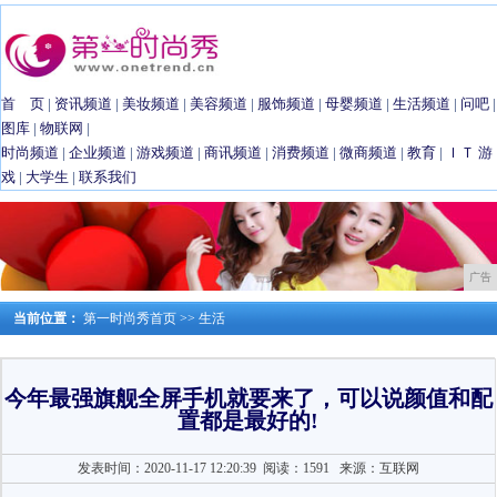
首 页
|
资讯频道
|
美妆频道
|
美容频道
|
服饰频道
|
母婴频道
|
生活频道
|
问吧
|
图库
|
物联网
|
时尚频道
|
企业频道
|
游戏频道
|
商讯频道
|
消费频道
|
微商频道
|
教育
|
ＩＴ
游
戏
|
大学生
|
联系我们
广告
当前位置：
第一时尚秀首页
>>
生活
今年最强旗舰全屏手机就要来了，可以说颜值和配
置都是最好的!
发表时间：2020-11-17 12:20:39
阅读：1591
来源：互联网