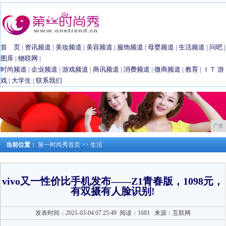
首 页
|
资讯频道
|
美妆频道
|
美容频道
|
服饰频道
|
母婴频道
|
生活频道
|
问吧
|
图库
|
物联网
|
时尚频道
|
企业频道
|
游戏频道
|
商讯频道
|
消费频道
|
微商频道
|
教育
|
ＩＴ
游
戏
|
大学生
|
联系我们
广告
当前位置：
第一时尚秀首页
>>
生活
vivo又一性价比手机发布——Z1青春版，1098元，
有双摄有人脸识别!
发表时间：2021-03-04 07:25:49
阅读：1681
来源：互联网