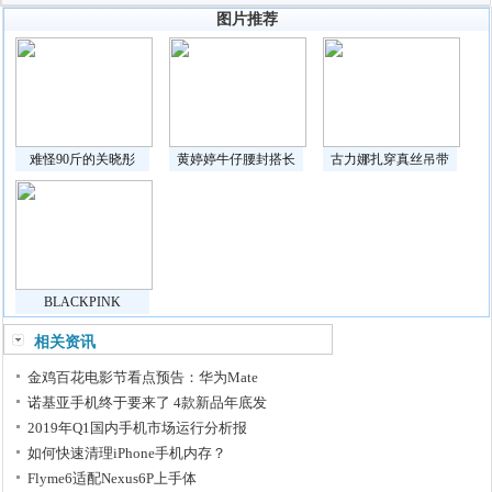
图片推荐
难怪90斤的关晓彤
黄婷婷牛仔腰封搭长
古力娜扎穿真丝吊带
BLACKPINK
相关资讯
金鸡百花电影节看点预告：华为Mate
诺基亚手机终于要来了 4款新品年底发
2019年Q1国内手机市场运行分析报
如何快速清理iPhone手机内存？
Flyme6适配Nexus6P上手体